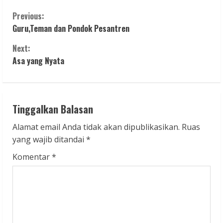
C
Previous:
Guru,Teman dan Pondok Pesantren
o
Next:
n
Asa yang Nyata
t
i
Tinggalkan Balasan
n
Alamat email Anda tidak akan dipublikasikan.
Ruas
u
yang wajib ditandai
*
Komentar
*
e
R
e