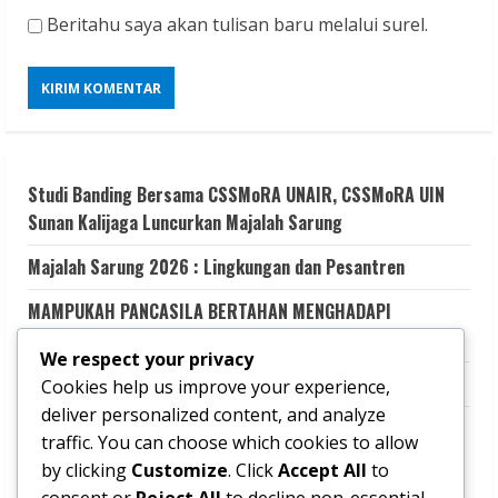
Beritahu saya akan tulisan baru melalui surel.
Studi Banding Bersama CSSMoRA UNAIR, CSSMoRA UIN
Sunan Kalijaga Luncurkan Majalah Sarung
Majalah Sarung 2026 : Lingkungan dan Pesantren
MAMPUKAH PANCASILA BERTAHAN MENGHADAPI
GEMPURAN KESMERAWUTAN NEGARA?
We respect your privacy
Aku Memilih Terluka
Cookies help us improve your experience,
deliver personalized content, and analyze
Transformasi Dakwah Digital Kolaboratif untuk Literasi
traffic. You can choose which cookies to allow
Keagamaan yang Kritis dan Kredibel melalui Santri LINK
by clicking
Customize
. Click
Accept All
to
(Learning and Information Network for Knowledge-