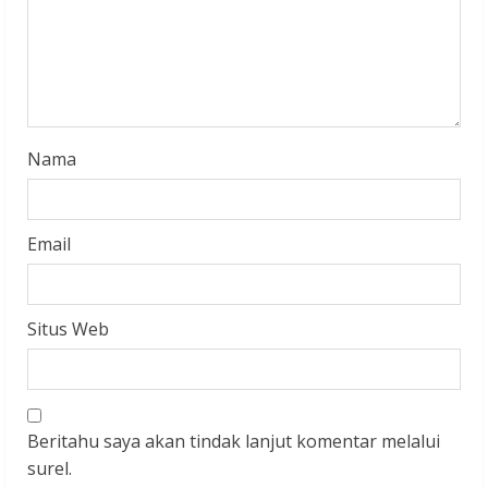
a
d
i
n
Nama
g
Email
Situs Web
Beritahu saya akan tindak lanjut komentar melalui
surel.