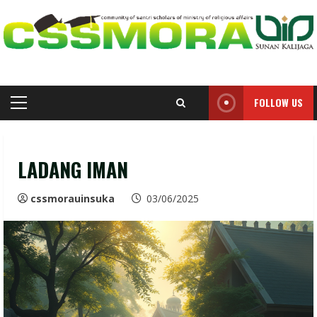
Skip
to
content
FOLLOW US
Primary
Menu
LADANG IMAN
cssmorauinsuka
03/06/2025