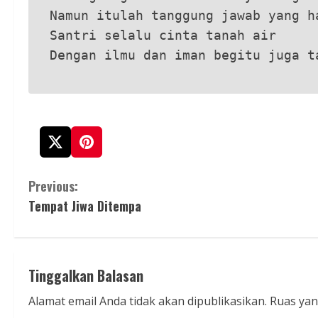
Namun itulah tanggung jawab yang h
Santri selalu cinta tanah air
Dengan ilmu dan iman begitu juga t
C
Previous:
Tempat Jiwa Ditempa
o
n
t
Tinggalkan Balasan
i
Alamat email Anda tidak akan dipublikasikan.
Ruas yan