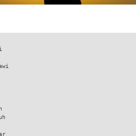
i
awi
h
uh
ar