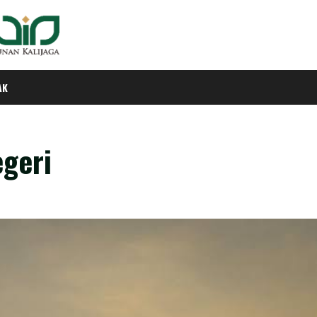
AK
egeri