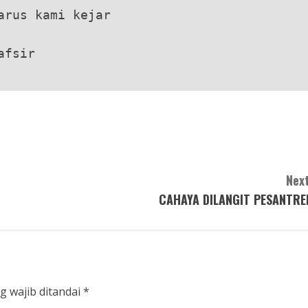
arus kami kejar
afsir
Next
CAHAYA DILANGIT PESANTRE
g wajib ditandai
*