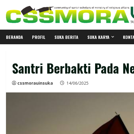
Skip
to
content
BERANDA
PROFIL
SUKA BERITA
SUKA KARYA
KONT
Santri Berbakti Pada N
cssmorauinsuka
14/06/2025