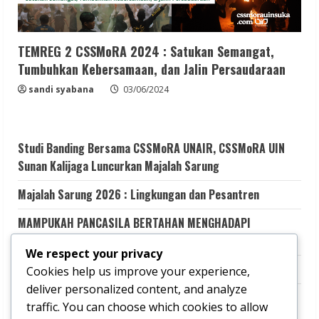
TEMREG 2 CSSMoRA 2024 : Satukan Semangat,
Tumbuhkan Kebersamaan, dan Jalin Persaudaraan
sandi syabana
03/06/2024
Studi Banding Bersama CSSMoRA UNAIR, CSSMoRA UIN
Sunan Kalijaga Luncurkan Majalah Sarung
Majalah Sarung 2026 : Lingkungan dan Pesantren
MAMPUKAH PANCASILA BERTAHAN MENGHADAPI
GEMPURAN KESMERAWUTAN NEGARA?
We respect your privacy
Aku Memilih Terluka
Cookies help us improve your experience,
deliver personalized content, and analyze
Transformasi Dakwah Digital Kolaboratif untuk Literasi
traffic. You can choose which cookies to allow
Keagamaan yang Kritis dan Kredibel melalui Santri LINK