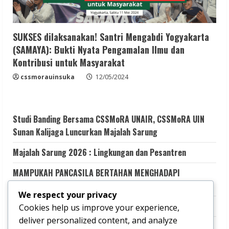
SUKSES dilaksanakan! Santri Mengabdi Yogyakarta
(SAMAYA): Bukti Nyata Pengamalan Ilmu dan
Kontribusi untuk Masyarakat
cssmorauinsuka
12/05/2024
Studi Banding Bersama CSSMoRA UNAIR, CSSMoRA UIN
Sunan Kalijaga Luncurkan Majalah Sarung
Majalah Sarung 2026 : Lingkungan dan Pesantren
MAMPUKAH PANCASILA BERTAHAN MENGHADAPI
GEMPURAN KESMERAWUTAN NEGARA?
We respect your privacy
Aku Memilih Terluka
Cookies help us improve your experience,
deliver personalized content, and analyze
Transformasi Dakwah Digital Kolaboratif untuk Literasi