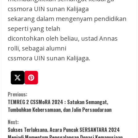
cssmora UIN sunan Kalijaga
sekarang dalam mengenyam pendidikan
seperti yang telah
dicontohkan oleh beliau, ustad Annas
rolli, sebagai alumni
cssmora UIN sunan Kalijaga.
C
Previous:
TEMREG 2 CSSMoRA 2024 : Satukan Semangat,
o
Tumbuhkan Kebersamaan, dan Jalin Persaudaraan
n
Next:
Sukses Terlaksana. Acara Puncak SERSANTARA 2024
t
Menjadi Momentum Penggalangan Donasi Kemanusiaan