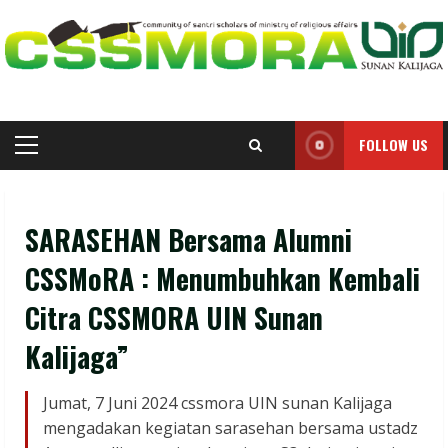
Skip
to
content
FOLLOW US
Primary
Menu
SARASEHAN Bersama Alumni
CSSMoRA : Menumbuhkan Kembali
Citra CSSMORA UIN Sunan
Kalijaga”
Jumat, 7 Juni 2024 cssmora UIN sunan Kalijaga
mengadakan kegiatan sarasehan bersama ustadz