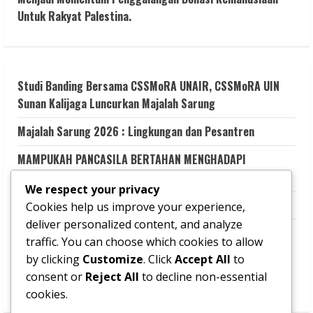
i
Untuk Rakyat Palestina.
n
u
Studi Banding Bersama CSSMoRA UNAIR, CSSMoRA UIN
Sunan Kalijaga Luncurkan Majalah Sarung
e
Majalah Sarung 2026 : Lingkungan dan Pesantren
R
MAMPUKAH PANCASILA BERTAHAN MENGHADAPI
e
GEMPURAN KESMERAWUTAN NEGARA?
We respect your privacy
a
Aku Memilih Terluka
Cookies help us improve your experience,
d
deliver personalized content, and analyze
Transformasi Dakwah Digital Kolaboratif untuk Literasi
traffic. You can choose which cookies to allow
Keagamaan yang Kritis dan Kredibel melalui Santri LINK
i
by clicking
Customize
. Click
Accept All
to
(Learning and Information Network for Knowledge-
consent or
Reject All
to decline non-essential
n
sharing)
cookies.