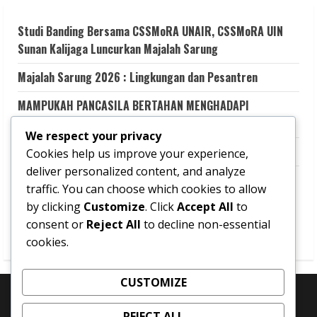
Studi Banding Bersama CSSMoRA UNAIR, CSSMoRA UIN
Sunan Kalijaga Luncurkan Majalah Sarung
Majalah Sarung 2026 : Lingkungan dan Pesantren
MAMPUKAH PANCASILA BERTAHAN MENGHADAPI
GEMPURAN KESMERAWUTAN NEGARA?
We respect your privacy
Aku Memilih Terluka
Cookies help us improve your experience,
deliver personalized content, and analyze
Transformasi Dakwah Digital Kolaboratif untuk Literasi
traffic. You can choose which cookies to allow
Keagamaan yang Kritis dan Kredibel melalui Santri LINK
by clicking
Customize
. Click
Accept All
to
(Learning and Information Network for Knowledge-
consent or
Reject All
to decline non-essential
sharing)
cookies.
CUSTOMIZE
jurnalistik cssmorauinsuka
REJECT ALL