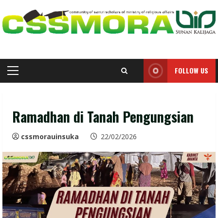
Skip
to
content
FOLLOW US
Primary
Menu
Ramadhan di Tanah Pengungsian
cssmorauinsuka
22/02/2026