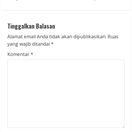
i
n
u
Tinggalkan Balasan
e
Alamat email Anda tidak akan dipublikasikan.
Ruas
yang wajib ditandai
*
R
Komentar
*
e
a
d
i
n
g