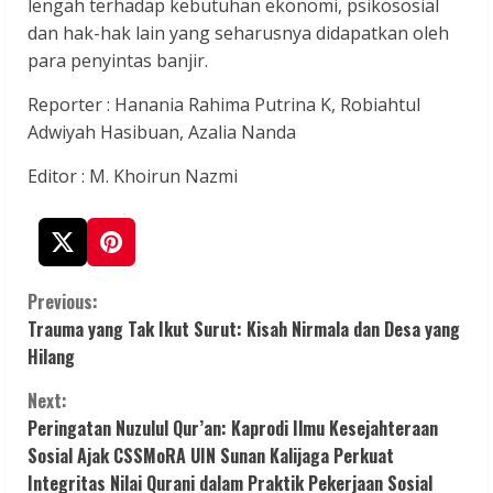
lengah terhadap kebutuhan ekonomi, psikososial
dan hak-hak lain yang seharusnya didapatkan oleh
para penyintas banjir.
Reporter : Hanania Rahima Putrina K, Robiahtul
Adwiyah Hasibuan, Azalia Nanda
Editor : M. Khoirun Nazmi
C
Previous:
Trauma yang Tak Ikut Surut: Kisah Nirmala dan Desa yang
o
Hilang
n
Next:
Peringatan Nuzulul Qur’an: Kaprodi Ilmu Kesejahteraan
t
Sosial Ajak CSSMoRA UIN Sunan Kalijaga Perkuat
Integritas Nilai Qurani dalam Praktik Pekerjaan Sosial